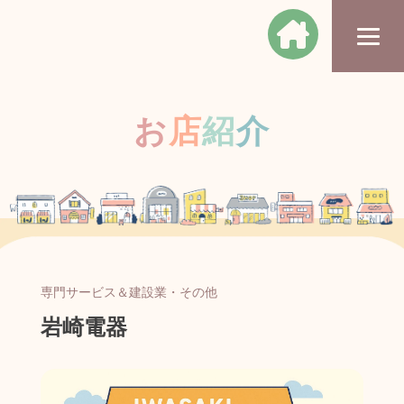
Skip
to
content
お
店
紹
介
専門サービス＆建設業・その他
岩崎電器